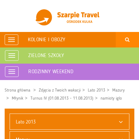
KOLONIE I OBOZY
Rozwiń
nawigację
ZIELONE SZKOŁY
Rozwiń
nawigację
RODZINNY WEEKEND
Rozwiń
nawigację
Strona główna
Zdjęcia z Twoich wakacji
Lato 2013
Mazury
Młynik
Turnus IV (01.08.2013 - 11.08.2013)
namioty iglo
Lato 2013