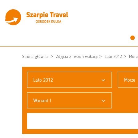
Strona główna
Zdjęcia z Twoich wakacji
Lato 2012
Morz
Lato 2012
Morze
Wariant I