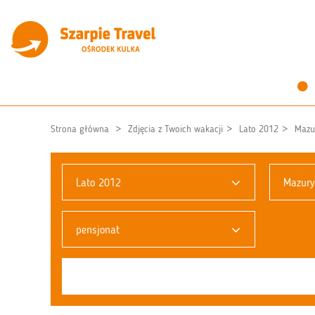
Strona główna
Zdjęcia z Twoich wakacji
Lato 2012
Mazu
Lato 2012
Mazury
pensjonat