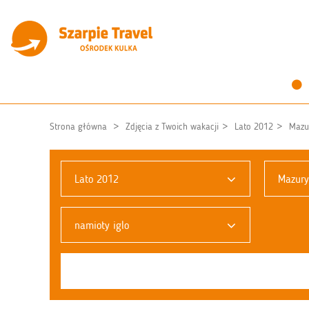
Strona główna
Zdjęcia z Twoich wakacji
Lato 2012
Mazu
Lato 2012
Mazury
namioty iglo