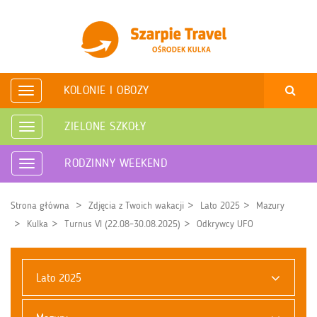
KOLONIE I OBOZY
Rozwiń
nawigację
ZIELONE SZKOŁY
Rozwiń
nawigację
RODZINNY WEEKEND
Rozwiń
nawigację
Strona główna
Zdjęcia z Twoich wakacji
Lato 2025
Mazury
Kulka
Turnus VI (22.08–30.08.2025)
Odkrywcy UFO
Lato 2025