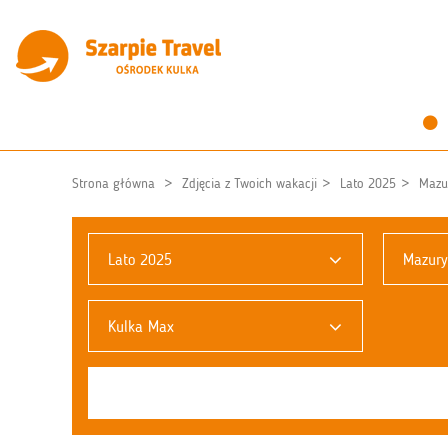
Strona główna
Zdjęcia z Twoich wakacji
Lato 2025
Mazu
Lato 2025
Mazury
Kulka Max