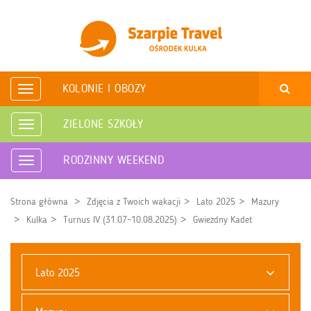
KOLONIE I OBOZY
Rozwiń
nawigację
ZIELONE SZKOŁY
Rozwiń
nawigację
RODZINNY WEEKEND
Rozwiń
nawigację
Strona główna
Zdjęcia z Twoich wakacji
Lato 2025
Mazury
Kulka
Turnus IV (31.07–10.08.2025)
Gwiezdny Kadet
Lato 2025