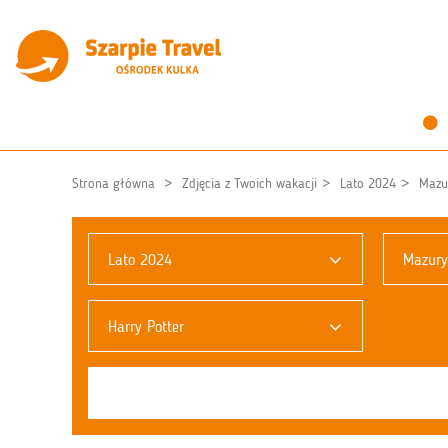
Strona główna
Zdjęcia z Twoich wakacji
Lato 2024
Mazu
Lato 2024
Mazury
Harry Potter