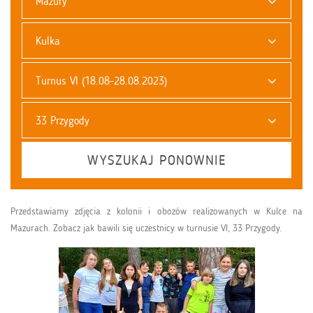
Mazury
Kulka
Turnus VI (18.08-28.08.2023)
33 Przygody
WYSZUKAJ PONOWNIE
Przedstawiamy zdjęcia z kolonii i obozów realizowanych w Kulce na
Mazurach. Zobacz jak bawili się uczestnicy w turnusie VI, 33 Przygody.