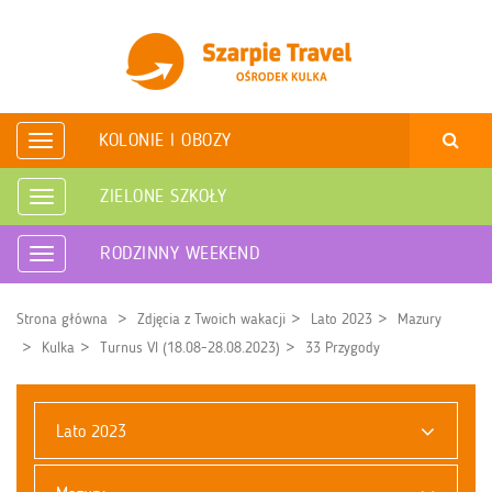
KOLONIE I OBOZY
Rozwiń
nawigację
ZIELONE SZKOŁY
Rozwiń
nawigację
RODZINNY WEEKEND
Rozwiń
nawigację
Strona główna
Zdjęcia z Twoich wakacji
Lato 2023
Mazury
Kulka
Turnus VI (18.08-28.08.2023)
33 Przygody
Lato 2023