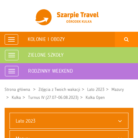
KOLONIE I OBOZY
Rozwiń
nawigację
ZIELONE SZKOŁY
Rozwiń
nawigację
RODZINNY WEEKEND
Rozwiń
nawigację
Strona główna
Zdjęcia z Twoich wakacji
Lato 2023
Mazury
Kulka
Turnus IV (27.07-06.08.2023)
Kulka Open
Lato 2023