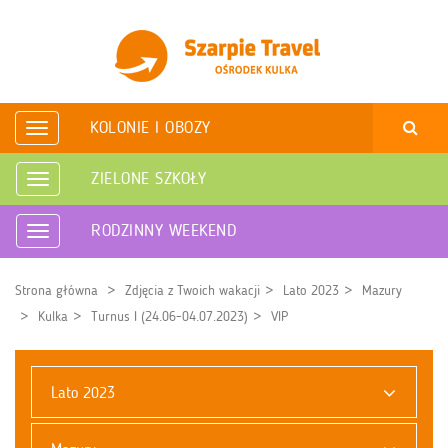
KOLONIE I OBOZY
Rozwiń
nawigację
ZIELONE SZKOŁY
Rozwiń
nawigację
RODZINNY WEEKEND
Rozwiń
nawigację
Strona główna
Zdjęcia z Twoich wakacji
Lato 2023
Mazury
Kulka
Turnus I (24.06-04.07.2023)
VIP
Lato 2023