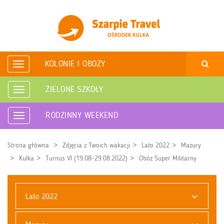
KOLONIE I OBOZY
Rozwiń
nawigację
ZIELONE SZKOŁY
Rozwiń
nawigację
RODZINNY WEEKEND
Rozwiń
nawigację
Strona główna
Zdjęcia z Twoich wakacji
Lato 2022
Mazury
Kulka
Turnus VI (19.08-29.08.2022)
Obóz Super Militarny
Lato 2022