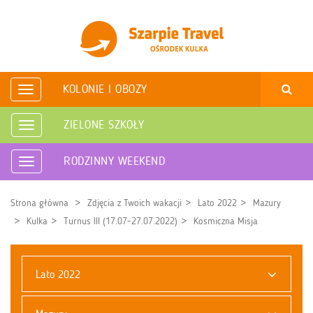
KOLONIE I OBOZY
Rozwiń
nawigację
ZIELONE SZKOŁY
Rozwiń
nawigację
RODZINNY WEEKEND
Rozwiń
nawigację
Strona główna
Zdjęcia z Twoich wakacji
Lato 2022
Mazury
Kulka
Turnus III (17.07-27.07.2022)
Kosmiczna Misja
Lato 2022