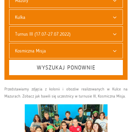
Mazury
Kulka
Turnus III (17.07-27.07.2022)
Kosmiczna Misja
WYSZUKAJ PONOWNIE
Przedstawiamy zdjęcia z kolonii i obozów realizowanych w Kulce na
Mazurach. Zobacz jak bawili się uczestnicy w turnusie III, Kosmiczna Misja.