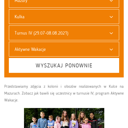
Mazury
Kulka
Turnus IV (29.07-08.08.2021)
Aktywne Wakacje
WYSZUKAJ PONOWNIE
Przedstawiamy zdjęcia z kolonii i obozów realizowanych w Kulce na
Mazurach. Zobacz jak bawili się uczestnicy w turnusie IV, program Aktywne
Wakacje.