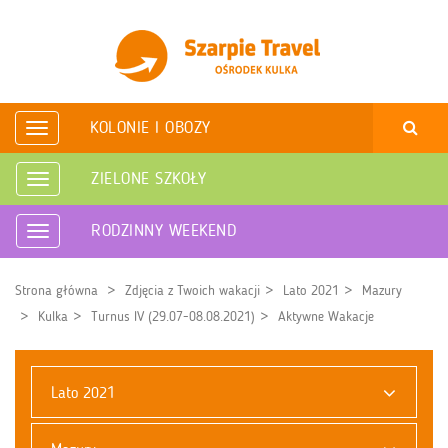
KOLONIE I OBOZY
Rozwiń
nawigację
ZIELONE SZKOŁY
Rozwiń
nawigację
RODZINNY WEEKEND
Rozwiń
nawigację
Strona główna
Zdjęcia z Twoich wakacji
Lato 2021
Mazury
Kulka
Turnus IV (29.07-08.08.2021)
Aktywne Wakacje
Lato 2021