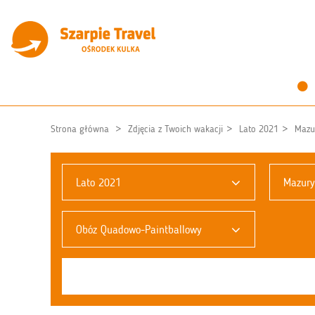
Strona główna
Zdjęcia z Twoich wakacji
Lato 2021
Mazu
Lato 2021
Mazury
Obóz Quadowo-Paintballowy