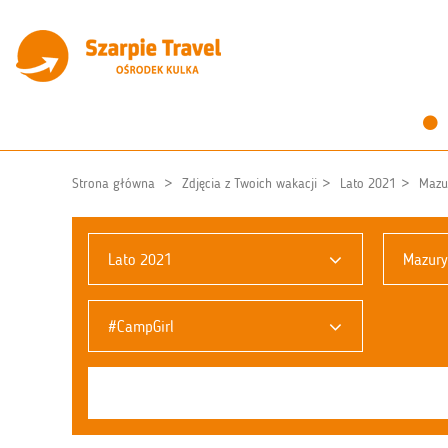
Strona główna
Zdjęcia z Twoich wakacji
Lato 2021
Mazu
Lato 2021
Mazury
#CampGirl