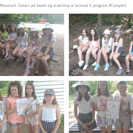
Mazurach. Zobacz jak bawili się uczestnicy w turnusie II, program #CampGirl.