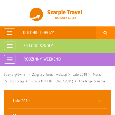
KOLONIE I OBOZY
Rozwiń
nawigację
ZIELONE SZKOŁY
Rozwiń
nawigację
RODZINNY WEEKEND
Rozwiń
nawigację
Strona główna
Zdjęcia z Twoich wakacji
Lato 2019
Morze
Kołobrzeg
Turnus II (14.07 - 24.07.2019)
Challenge & Active
Lato 2019