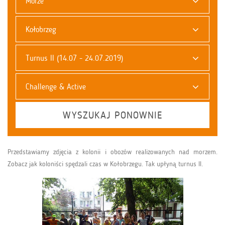
Morze
Kołobrzeg
Turnus II (14.07 - 24.07.2019)
Challenge & Active
WYSZUKAJ PONOWNIE
Przedstawiamy zdjęcia z kolonii i obozów realizowanych nad morzem.
Zobacz jak koloniści spędzali czas w Kołobrzegu. Tak upłyną turnus II.