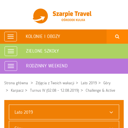
KOLONIE I OBOZY
Rozwiń
nawigację
ZIELONE SZKOŁY
Rozwiń
nawigację
RODZINNY WEEKEND
Rozwiń
nawigację
Strona główna
Zdjęcia z Twoich wakacji
Lato 2019
Góry
Karpacz
Turnus IV (02.08 - 12.08.2019)
Challenge & Active
Lato 2019