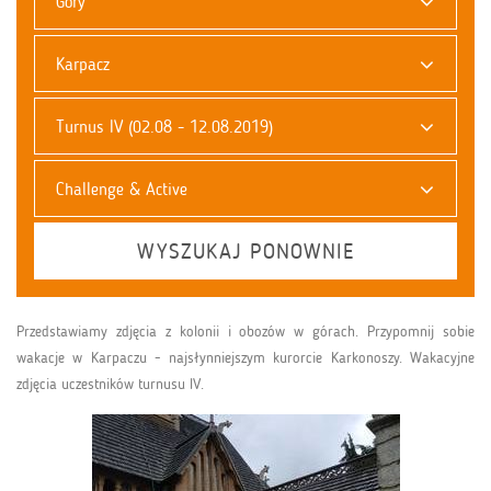
Góry
Karpacz
Turnus IV (02.08 - 12.08.2019)
Challenge & Active
WYSZUKAJ PONOWNIE
Przedstawiamy zdjęcia z kolonii i obozów w górach. Przypomnij sobie
wakacje w Karpaczu - najsłynniejszym kurorcie Karkonoszy. Wakacyjne
zdjęcia uczestników turnusu IV.