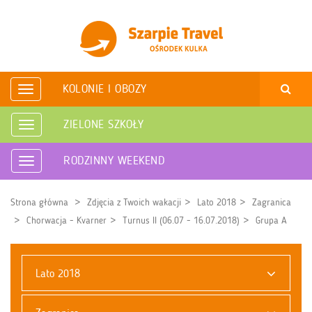
KOLONIE I OBOZY
Rozwiń
nawigację
ZIELONE SZKOŁY
Rozwiń
nawigację
RODZINNY WEEKEND
Rozwiń
nawigację
Strona główna
Zdjęcia z Twoich wakacji
Lato 2018
Zagranica
Chorwacja - Kvarner
Turnus II (06.07 - 16.07.2018)
Grupa A
Lato 2018