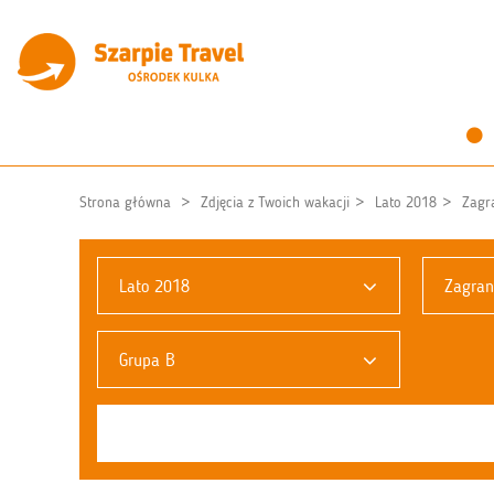
Strona główna
Zdjęcia z Twoich wakacji
Lato 2018
Zagr
Lato 2018
Zagran
Grupa B