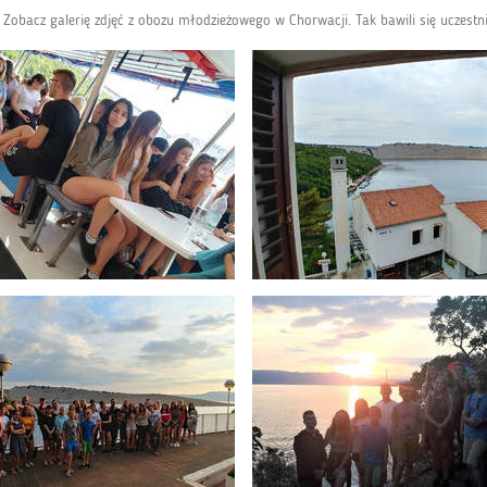
obacz galerię zdjęć z obozu młodzieżowego w Chorwacji. Tak bawili się uczestni