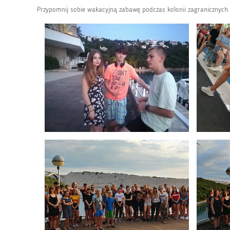
Przypomnij sobie wakacyjną zabawę podczas kolonii zagranicznych. Z