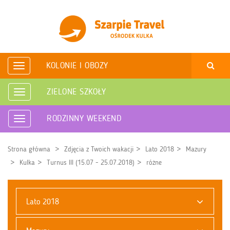
KOLONIE I OBOZY
Rozwiń
nawigację
ZIELONE SZKOŁY
Rozwiń
nawigację
RODZINNY WEEKEND
Rozwiń
nawigację
Strona główna
Zdjęcia z Twoich wakacji
Lato 2018
Mazury
Kulka
Turnus III (15.07 - 25.07.2018)
różne
Lato 2018