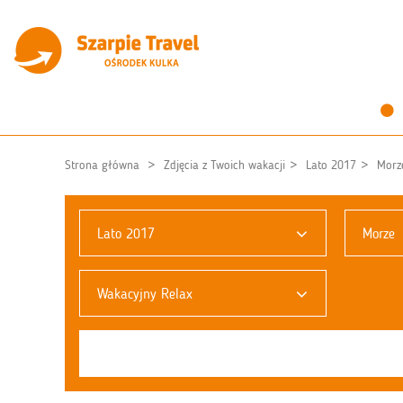
Strona główna
Zdjęcia z Twoich wakacji
Lato 2017
Morz
Lato 2017
Morze
Wakacyjny Relax