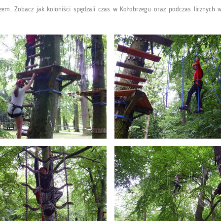
em. Zobacz jak koloniści spędzali czas w Kołobrzegu oraz podczas licznych w