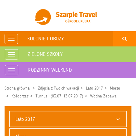
KOLONIE I OBOZY
Rozwiń
nawigację
ZIELONE SZKOŁY
Rozwiń
nawigację
RODZINNY WEEKEND
Rozwiń
nawigację
Strona główna
Zdjęcia z Twoich wakacji
Lato 2017
Morze
Kołobrzeg
Turnus I (03.07-13.07.2017)
Wodna Zabawa
Lato 2017