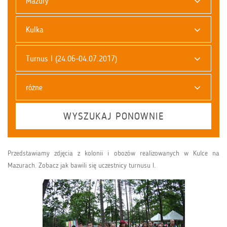
Mazury
Kulka
Turnus I (24.06-04.07.2017)
różne
WYSZUKAJ PONOWNIE
Przedstawiamy zdjęcia z kolonii i obozów realizowanych w Kulce na
Mazurach. Zobacz jak bawili się uczestnicy turnusu I.