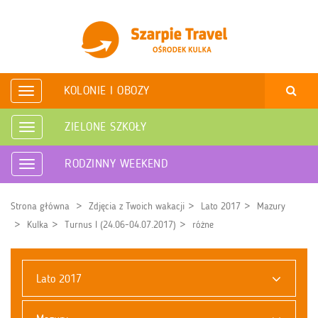
KOLONIE I OBOZY
Rozwiń
nawigację
ZIELONE SZKOŁY
Rozwiń
nawigację
RODZINNY WEEKEND
Rozwiń
nawigację
Strona główna
Zdjęcia z Twoich wakacji
Lato 2017
Mazury
Kulka
Turnus I (24.06-04.07.2017)
różne
Lato 2017