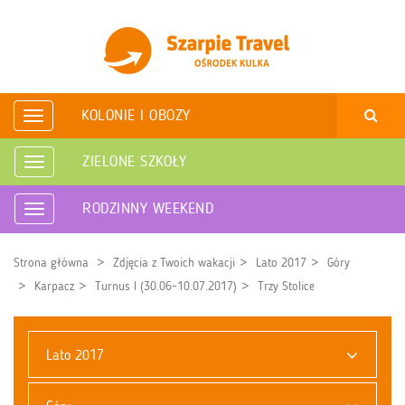
KOLONIE I OBOZY
Rozwiń
nawigację
ZIELONE SZKOŁY
Rozwiń
nawigację
RODZINNY WEEKEND
Rozwiń
nawigację
Strona główna
Zdjęcia z Twoich wakacji
Lato 2017
Góry
Karpacz
Turnus I (30.06-10.07.2017)
Trzy Stolice
Lato 2017