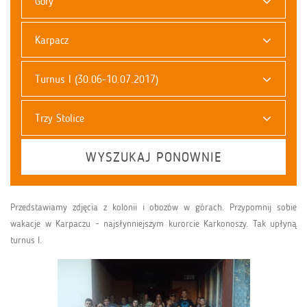
Góry
Karpacz
Turnus I (30.06-10.07.2017)
Trzy Stolice
WYSZUKAJ PONOWNIE
Przedstawiamy zdjęcia z kolonii i obozów w górach. Przypomnij sobie
wakacje w Karpaczu - najsłynniejszym kurorcie Karkonoszy. Tak upłyną
turnus I.