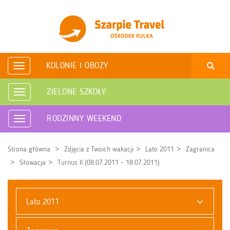
KOLONIE I OBOZY
Rozwiń
nawigację
ZIELONE SZKOŁY
Rozwiń
nawigację
RODZINNY WEEKEND
Rozwiń
nawigację
Strona główna
Zdjęcia z Twoich wakacji
Lato 2011
Zagranica
Słowacja
Turnus II (08.07.2011 - 18.07.2011)
Lato 2011