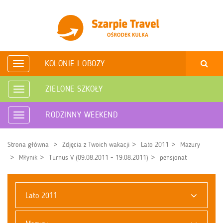
KOLONIE I OBOZY
Rozwiń
nawigację
ZIELONE SZKOŁY
Rozwiń
nawigację
RODZINNY WEEKEND
Rozwiń
nawigację
Strona główna
Zdjęcia z Twoich wakacji
Lato 2011
Mazury
Młynik
Turnus V (09.08.2011 - 19.08.2011)
pensjonat
Lato 2011