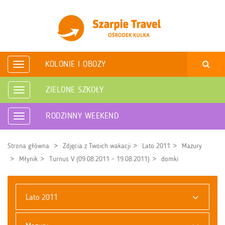
KOLONIE I OBOZY
Rozwiń
nawigację
ZIELONE SZKOŁY
Rozwiń
nawigację
RODZINNY WEEKEND
Rozwiń
nawigację
Strona główna
Zdjęcia z Twoich wakacji
Lato 2011
Mazury
Młynik
Turnus V (09.08.2011 - 19.08.2011)
domki
Lato 2011