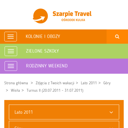
KOLONIE I OBOZY
Rozwiń
nawigację
ZIELONE SZKOŁY
Rozwiń
nawigację
RODZINNY WEEKEND
Rozwiń
nawigację
Strona główna
Zdjęcia z Twoich wakacji
Lato 2011
Góry
Wisła
Turnus II (20.07.2011 - 31.07.2011)
Lato 2011