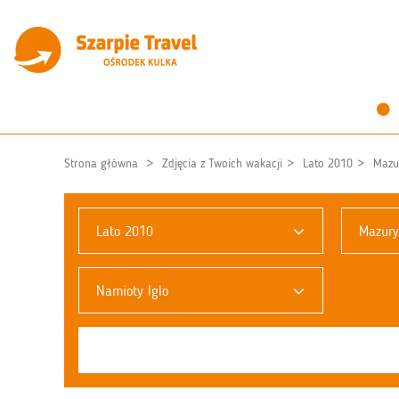
Strona główna
Zdjęcia z Twoich wakacji
Lato 2010
Mazu
Lato 2010
Mazury
Namioty Iglo