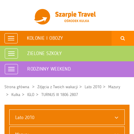
KOLONIE I OBOZY
Rozwiń
nawigację
ZIELONE SZKOŁY
Rozwiń
nawigację
RODZINNY WEEKEND
Rozwiń
nawigację
Strona główna
Zdjęcia z Twoich wakacji
Lato 2010
Mazury
Kulka
IGLO
TURNUS III 1806 2807
Lato 2010