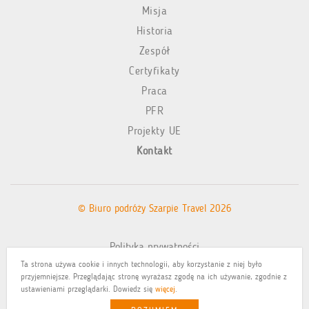
Misja
Historia
Zespół
Certyfikaty
Praca
PFR
Projekty UE
Kontakt
© Biuro podróży Szarpie Travel 2026
Polityka prywatności
Ta strona używa cookie i innych technologii, aby korzystanie z niej było
Mapa witryny
przyjemniejsze. Przeglądając stronę wyrażasz zgodę na ich używanie, zgodnie z
ustawieniami przeglądarki. Dowiedz się
więcej
.