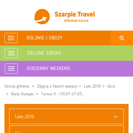
KOLONIE I OBOZY
Rozwiń
nawigację
ZIELONE SZKOŁY
Rozwiń
nawigację
RODZINNY WEEKEND
Rozwiń
nawigację
Strona główna
Zdjęcia z Twoich wakacji
Lato 2010
Góry
Biały Dunajec
Turnus II - (10.07-21.07)
Lato 2010