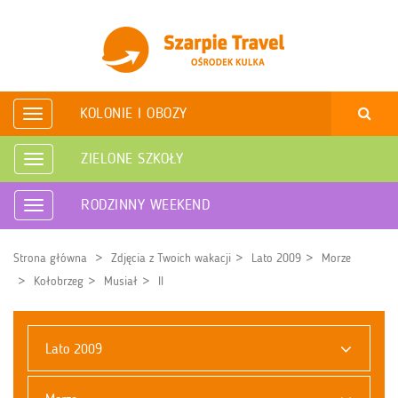
KOLONIE I OBOZY
Rozwiń
nawigację
ZIELONE SZKOŁY
Rozwiń
nawigację
RODZINNY WEEKEND
Rozwiń
nawigację
Strona główna
Zdjęcia z Twoich wakacji
Lato 2009
Morze
Kołobrzeg
Musiał
II
Lato 2009