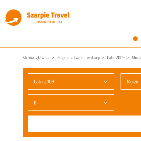
Strona główna
Zdjęcia z Twoich wakacji
Lato 2009
Morz
Lato 2009
Morze
II