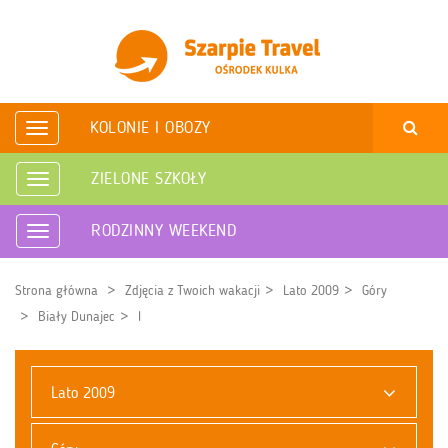
KOLONIE I OBOZY
Rozwiń
nawigację
ZIELONE SZKOŁY
Rozwiń
nawigację
RODZINNY WEEKEND
Rozwiń
nawigację
Strona główna
Zdjęcia z Twoich wakacji
Lato 2009
Góry
Biały Dunajec
I
Lato 2009