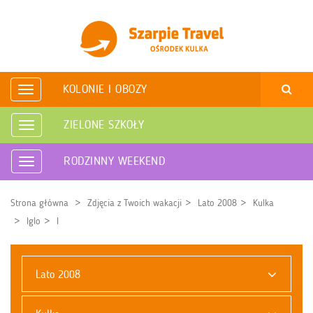
KOLONIE I OBOZY
Rozwiń
nawigację
ZIELONE SZKOŁY
Rozwiń
nawigację
RODZINNY WEEKEND
Rozwiń
nawigację
Strona główna
Zdjęcia z Twoich wakacji
Lato 2008
Kulka
Iglo
I
Lato 2008