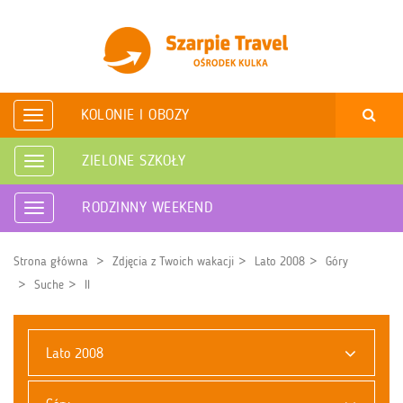
KOLONIE I OBOZY
Rozwiń
nawigację
ZIELONE SZKOŁY
Rozwiń
nawigację
RODZINNY WEEKEND
Rozwiń
nawigację
Strona główna
Zdjęcia z Twoich wakacji
Lato 2008
Góry
Suche
II
Lato 2008