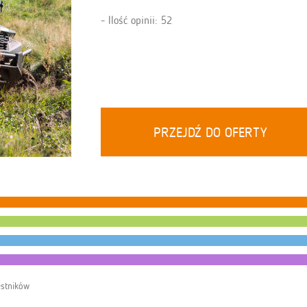
Ilość opinii: 52
PRZEJDŹ DO OFERTY
estników