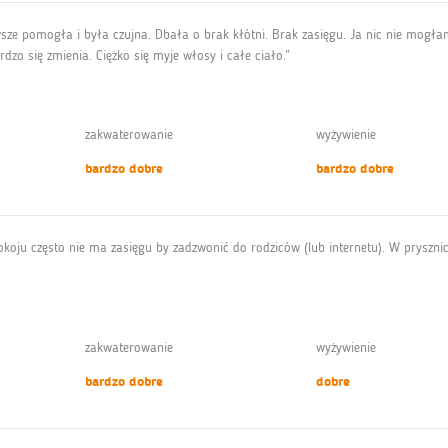
sze pomogła i była czujna. Dbała o brak kłótni. Brak zasięgu. Ja nic nie mogł
zo się zmienia. Ciężko się myje włosy i całe ciało.”
zakwaterowanie
wyżywienie
bardzo dobre
bardzo dobre
okoju często nie ma zasięgu by zadzwonić do rodziców (lub internetu). W pryszn
zakwaterowanie
wyżywienie
bardzo dobre
dobre