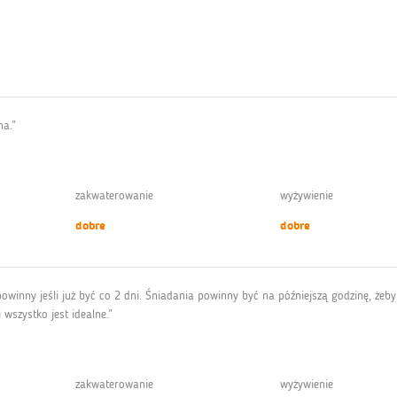
na.”
zakwaterowanie
wyżywienie
dobre
dobre
powinny jeśli już być co 2 dni. Śniadania powinny być na późniejszą godzinę, ż
szystko jest idealne.”
zakwaterowanie
wyżywienie