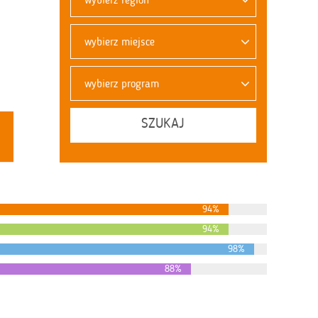
wybierz miejsce
wybierz program
SZUKAJ
94%
94%
98%
88%