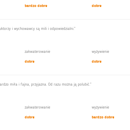
bardzo dobre
dobre
ruktorzy i wychowawcy są mili i odpowiedzialni.”
zakwaterowanie
wyżywienie
dobre
dobre
ardzo miła i fajna, przyjazna. Od razu można ją polubić.”
zakwaterowanie
wyżywienie
dobre
bardzo dobre