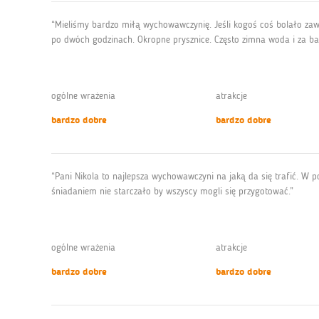
“Mieliśmy bardzo miłą wychowawczynię. Jeśli kogoś coś bolało zaw
po dwóch godzinach. Okropne prysznice. Często zimna woda i za bard
ogólne wrażenia
atrakcje
bardzo dobre
bardzo dobre
“Pani Nikola to najlepsza wychowawczyni na jaką da się trafić. W p
śniadaniem nie starczało by wszyscy mogli się przygotować.”
ogólne wrażenia
atrakcje
bardzo dobre
bardzo dobre