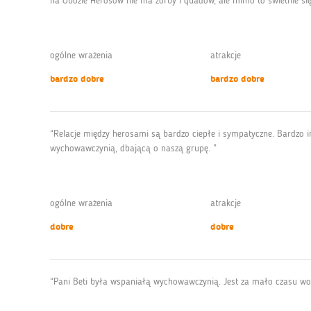
na Obozie Herosów nie ma zorby i quadów, ale mimo to świetnie si
ogólne wrażenia
atrakcje
bardzo dobre
bardzo dobre
“Relacje między herosami są bardzo ciepłe i sympatyczne. Bardzo 
wychowawczynią, dbającą o naszą grupę. ”
ogólne wrażenia
atrakcje
dobre
dobre
“Pani Beti była wspaniałą wychowawczynią. Jest za mało czasu wol