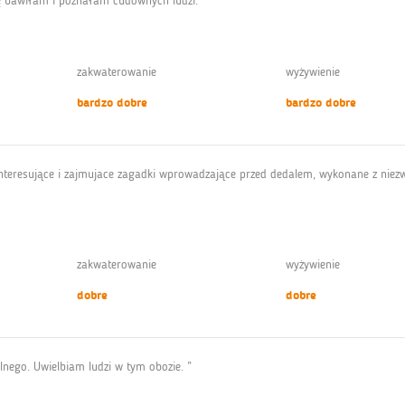
ę bawiłam i poznałam cudownych ludzi.”
zakwaterowanie
wyżywienie
bardzo dobre
bardzo dobre
interesujące i zajmujace zagadki wprowadzające przed dedalem, wykonane z niez
zakwaterowanie
wyżywienie
dobre
dobre
nego. Uwielbiam ludzi w tym obozie. ”