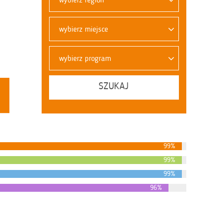
wybierz miejsce
wybierz program
SZUKAJ
99%
99%
99%
96%