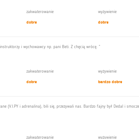
zakwaterowanie
wyżywienie
dobre
dobre
i instruktorzy i wychowawcy np. pani Beti. Z chęcią wrócę. ”
zakwaterowanie
wyżywienie
dobre
bardzo dobre
ne (V.I.PY i adrenalina), bili się, przezywali nas. Bardzo fajny był Dedal i smoc
zakwaterowanie
wyżywienie