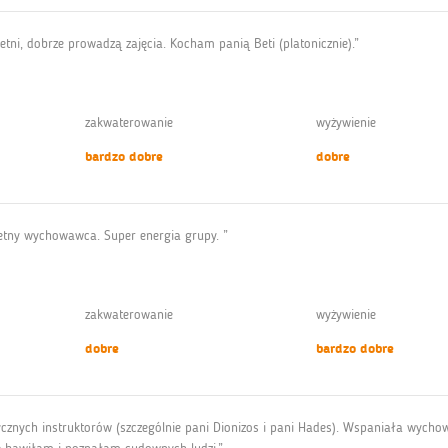
wietni, dobrze prowadzą zajęcia. Kocham panią Beti (platonicznie).”
zakwaterowanie
wyżywienie
bardzo dobre
dobre
ietny wychowawca. Super energia grupy. ”
zakwaterowanie
wyżywienie
dobre
bardzo dobre
znych instruktorów (szczególnie pani Dionizos i pani Hades). Wspaniała wychow