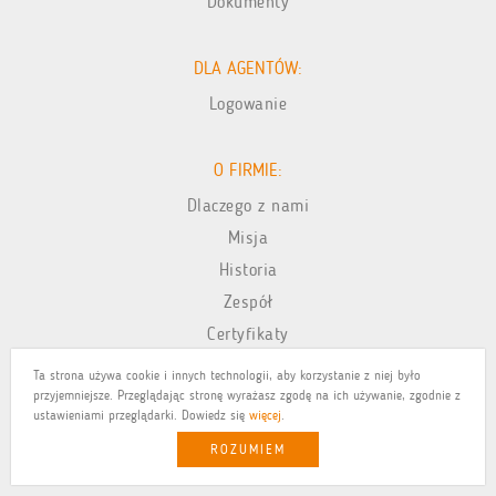
Dokumenty
DLA AGENTÓW:
Logowanie
O FIRMIE:
Dlaczego z nami
Misja
Historia
Zespół
Certyfikaty
Praca
Ta strona używa cookie i innych technologii, aby korzystanie z niej było
przyjemniejsze. Przeglądając stronę wyrażasz zgodę na ich używanie, zgodnie z
PFR
ustawieniami przeglądarki. Dowiedz się
więcej
.
Projekty UE
ROZUMIEM
Kontakt