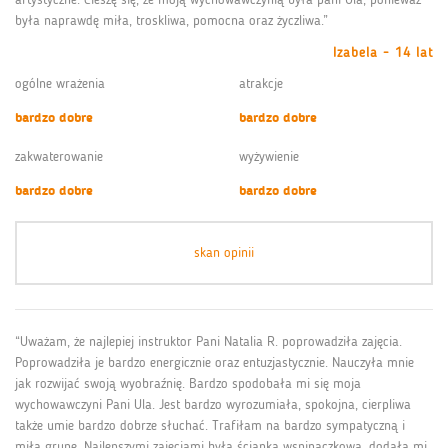
była naprawdę miła, troskliwa, pomocna oraz życzliwa.”
Izabela - 14 lat
ogólne wrażenia
atrakcje
bardzo dobre
bardzo dobre
zakwaterowanie
wyżywienie
bardzo dobre
bardzo dobre
skan opinii
“Uważam, że najlepiej instruktor Pani Natalia R. poprowadziła zajęcia.
Poprowadziła je bardzo energicznie oraz entuzjastycznie. Nauczyła mnie
jak rozwijać swoją wyobraźnię. Bardzo spodobała mi się moja
wychowawczyni Pani Ula. Jest bardzo wyrozumiała, spokojna, cierpliwa
także umie bardzo dobrze słuchać. Trafiłam na bardzo sympatyczną i
miłą grupę. Najlepszymi zajęciami była ścianka wspinaczkowa, dodała mi