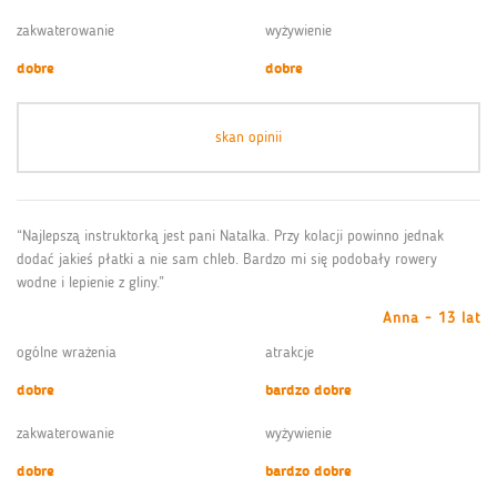
zakwaterowanie
wyżywienie
dobre
dobre
skan opinii
“Najlepszą instruktorką jest pani Natalka. Przy kolacji powinno jednak
dodać jakieś płatki a nie sam chleb. Bardzo mi się podobały rowery
wodne i lepienie z gliny.”
Anna - 13 lat
ogólne wrażenia
atrakcje
dobre
bardzo dobre
zakwaterowanie
wyżywienie
dobre
bardzo dobre