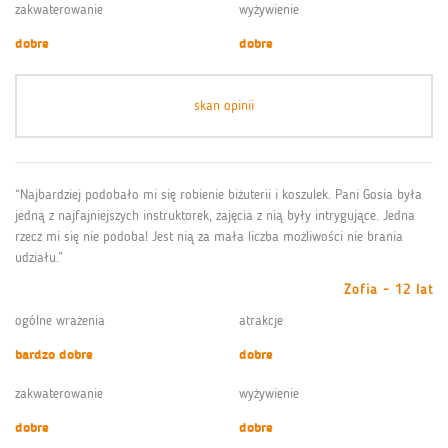
zakwaterowanie
wyżywienie
dobre
dobre
skan opinii
“Najbardziej podobało mi się robienie biżuterii i koszulek. Pani Gosia była
jedną z najfajniejszych instruktorek, zajęcia z nią były intrygujące. Jedna
rzecz mi się nie podoba! Jest nią za mała liczba możliwości nie brania
udziału.”
Zofia - 12 lat
ogólne wrażenia
atrakcje
bardzo dobre
dobre
zakwaterowanie
wyżywienie
dobre
dobre