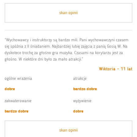
skan opinii
“Wychowawcy i instruktorzy są bardzo mili. Pani wychowawczyni czasem
się spóźnia z II śniadaniem. Najbardziej lubię zajęcia z panią Gosią W. Na
dyskotece trochę za głośno gra muzyka. Czasami na korytarzu jest za
głośno. W niektóre dni było za mało atrakcji.”
Wiktoria - 11 lat
ogólne wrażenia
atrakcje
dobre
bardzo dobre
zakwaterowanie
wyżywienie
bardzo dobre
dobre
skan opinii