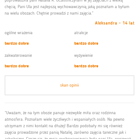
poprowadziła pani Natalia R. Uczestniczyłam w jej zajęciach z wielką
chęcią. Pani Ula jest najlepszą wychowawczynią jaką poznałam a byłam
na wielu obozach. Chętnie prowadzi z nami zajęcia.”
Aleksandra - 14 lat
ogólne wrażenia
atrakcje
bardzo dobre
bardzo dobre
zakwaterowanie
wyżywienie
bardzo dobre
bardzo dobre
skan opinii
“Uważam, że na tym obozie panuje niezwykle miła oraz rodzinna
atmosfera. Poznałam wiele życzliwych i wspaniałych osób. Na pewno
utrzymam z nimi kontakt na dłużej! Bardzo podobały mi się również
zajęcia prowadzone przez panią Natalię, zarówno zajęcia taneczne jak i
artystyczne. Cieszę się, że moją wychowawczynią była pani Ula, ponieważ