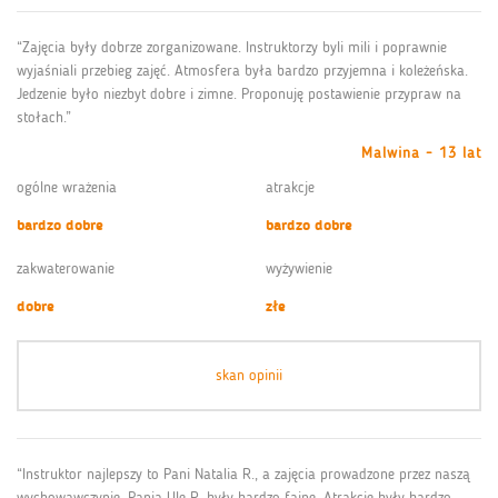
“Zajęcia były dobrze zorganizowane. Instruktorzy byli mili i poprawnie
wyjaśniali przebieg zajęć. Atmosfera była bardzo przyjemna i koleżeńska.
Jedzenie było niezbyt dobre i zimne. Proponuję postawienie przypraw na
stołach.”
Malwina - 13 lat
ogólne wrażenia
atrakcje
bardzo dobre
bardzo dobre
zakwaterowanie
wyżywienie
dobre
złe
skan opinii
“Instruktor najlepszy to Pani Natalia R., a zajęcia prowadzone przez naszą
wychowawczynię, Panią Ulę R. były bardzo fajne. Atrakcje były bardzo