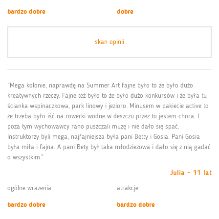
bardzo dobre
dobre
skan opinii
“Mega kolonie, naprawdę na Summer Art fajne było to że było dużo
kreatywnych rzeczy. Fajne też było to że było dużo konkursów i że była tu
ścianka wspinaczkowa, park linowy i jezioro. Minusem w pakiecie active to
że trzeba było iść na rowerki wodne w deszczu przez to jestem chora. I
poza tym wychowawcy rano puszczali muzę i nie dało się spać.
Instruktorzy byli mega, najfajniejsza była pani Betty i Gosia. Pani Gosia
była miła i fajna. A pani Bety był taka młodzieżowa i dało się z nią gadać
o wszystkim.”
Julia - 11 lat
ogólne wrażenia
atrakcje
bardzo dobre
bardzo dobre