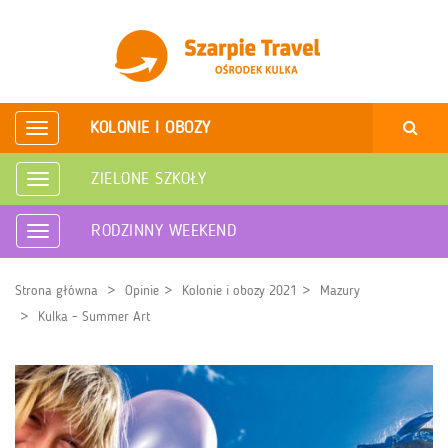
KOLONIE I OBOZY
Rozwiń
nawigację
ZIELONE SZKOŁY
Rozwiń
nawigację
RODZINNY WEEKEND
Rozwiń
nawigację
Strona główna
Opinie
Kolonie i obozy 2021
Mazury
Kulka - Summer Art