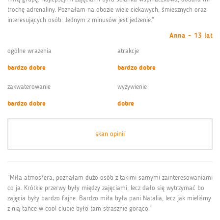
trochę adrenaliny. Poznałam na obozie wiele ciekawych, śmiesznych oraz
interesujących osób. Jednym z minusów jest jedzenie.”
Anna - 13 lat
ogólne wrażenia
atrakcje
bardzo dobre
bardzo dobre
zakwaterowanie
wyżywienie
bardzo dobre
dobre
skan opinii
“Miła atmosfera, poznałam dużo osób z takimi samymi zainteresowaniami
co ja. Krótkie przerwy były między zajęciami, lecz dało się wytrzymać bo
zajęcia były bardzo fajne. Bardzo miła była pani Natalia, lecz jak mieliśmy
z nią tańce w cool clubie było tam strasznie gorąco.”