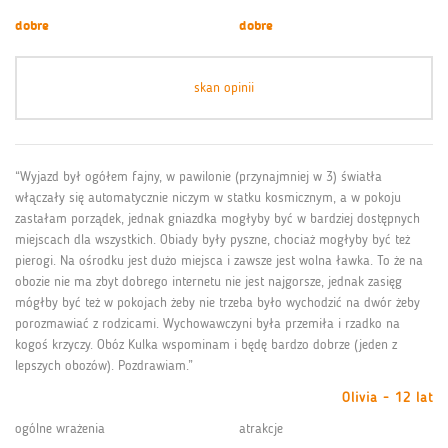
dobre
dobre
skan opinii
“Wyjazd był ogółem fajny, w pawilonie (przynajmniej w 3) światła
włączały się automatycznie niczym w statku kosmicznym, a w pokoju
zastałam porządek, jednak gniazdka mogłyby być w bardziej dostępnych
miejscach dla wszystkich. Obiady były pyszne, chociaż mogłyby być też
pierogi. Na ośrodku jest dużo miejsca i zawsze jest wolna ławka. To że na
obozie nie ma zbyt dobrego internetu nie jest najgorsze, jednak zasięg
mógłby być też w pokojach żeby nie trzeba było wychodzić na dwór żeby
porozmawiać z rodzicami. Wychowawczyni była przemiła i rzadko na
kogoś krzyczy. Obóz Kulka wspominam i będę bardzo dobrze (jeden z
lepszych obozów). Pozdrawiam.”
Olivia - 12 lat
ogólne wrażenia
atrakcje