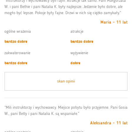
“Instruktorzy i wychowawcy byli fajni. Atrakcje tak samo. Pani Małgorzata
W. i pani Bethie i pani Natalia K. były najlepsze. Jedzenie było dobre, ale
mogło być lepsze. Pokoje były fajne. Drzwi w nich się ciężko zamykały.”
Maria - 11 lat
ogólne wrażenia
atrakcje
bardzo dobre
bardzo dobre
zakwaterowanie
wyżywienie
bardzo dobre
dobre
skan opinii
“Mili instruktorzy i wychowawcy. Miejsce pobytu było przyjemne. Pani Gosia
W., pani Betty i pani Natalia K. są wspaniałe.”
Aleksandra - 11 lat