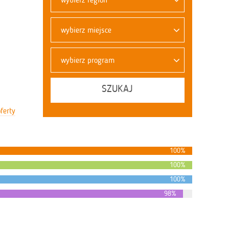
wybierz miejsce
wybierz program
SZUKAJ
ferty
100%
100%
100%
98%