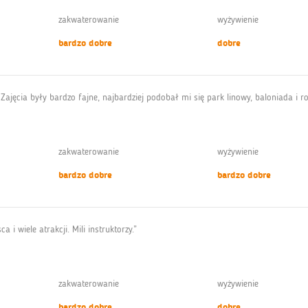
zakwaterowanie
wyżywienie
bardzo dobre
dobre
 Zajęcia były bardzo fajne, najbardziej podobał mi się park linowy, baloniada i ro
zakwaterowanie
wyżywienie
bardzo dobre
bardzo dobre
i wiele atrakcji. Mili instruktorzy.”
zakwaterowanie
wyżywienie
bardzo dobre
dobre