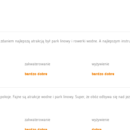
m zdaniem najlepszą atrakcją był park linowy i rowerki wodne. A najlepszym inst
zakwaterowanie
wyżywienie
bardzo dobre
bardzo dobre
okoje. Fajne są atrakcje wodne i park linowy. Super, że obóz odbywa się nad jezi
zakwaterowanie
wyżywienie
bardzo dobre
dobre