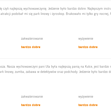
 Ulę czyli najlepszą wychowawczynię. Jedzenie było bardzo dobre. Najlepszym inst
trakcji podobał mi się park linowy i żyroskop. Brakowało mi tylko gry nocnej, f
zakwaterowanie
wyżywienie
bardzo dobre
bardzo dobre
atasza. Nasza wychowawczyni pani Ula była najlepszą panią na Kulce, jest bardzo
park linowy, zumba, zabawa w detektywów oraz podchody. Jedzenie było bardzo dob
zakwaterowanie
wyżywienie
bardzo dobre
bardzo dobre