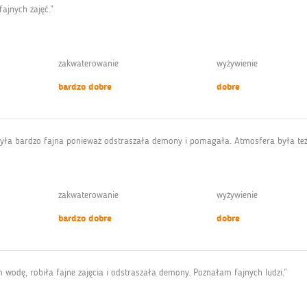
ajnych zajęć.”
zakwaterowanie
wyżywienie
bardzo dobre
dobre
i była bardzo fajna ponieważ odstraszała demony i pomagała. Atmosfera była też
zakwaterowanie
wyżywienie
bardzo dobre
dobre
m wodę, robiła fajne zajęcia i odstraszała demony. Poznałam fajnych ludzi.”