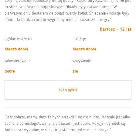
pory najbardziej spodobały mi się quady i kajaki turystyczne. Fajnie, że jest
tu sklep, w którym kupuję słodycze. Obiady były czasami zimne. W
pierwszym dniu dostałem na obiad twardy kotlet. Śniadania i kolacje były
dobre. Ja bardzo chcę to wygrać by móc naparzać 24 h w gry.”
Bartosz - 12 lat
ogólne wrażenia
atrakcje
bardzo dobre
bardzo dobre
zakwaterowanie
wyżywienie
dobre
złe
skan opinii
“Jest dobrze, mamy dużo fajnych atrakcji i się nie nudzę. Jedzenie jest albo
suche, albo niedogotowane, ale czasami jest dobre. Pokoje i ośrodek są
ładne oraz wygodne, w sklepiku jest dobre jedzenie, ale drogie.”