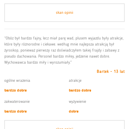
skan opinii
“Obóz był bardzo fajny, lecz miał parę wad, plusem wyjazdu były atrakcje,
które były różnorodne i ciekawe. według mnie najlepsza atrakcją był
żyroskop, ponieważ pierwszy raz doświadczyłem takiej frajdy i zabawy z
pseudo dachowania. Personel bardzo miłey, jedzenie nawet dobre.
Wychowawca bardzo miły i wyrozumiały.”
Bartek - 13 lat
ogólne wrażenia
atrakcje
bardzo dobre
bardzo dobre
zakwaterowanie
wyżywienie
bardzo dobre
dobre