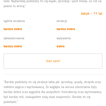
ludzi. Najbardziej podobały mi się kajaki, żyroskop i park linowy. Za rok na
pewno tu wrócę.”
Jakub - 11 lat
ogólne wrażenia
atrakcje
bardzo dobre
bardzo dobre
zakwaterowanie
wyżywienie
bardzo dobre
dobre
skan opinii
“Bardzo podobały mi się atrakcje takie jak: żyroskop, quady, skrzynki oraz
niektóre zajęcia z wychowawcą. Ze względu na wirusa obostrzenia były
bardzo dobre oraz wygodne dla wszystkich. Instruktorzy oraz wychowawcy
byli bardzo mili, nawiązałem tutaj dużo znajomości. Bardzo mi się
podobało.”