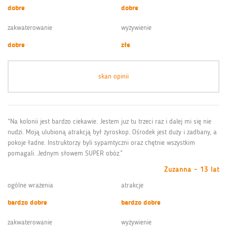
dobre
dobre
zakwaterowanie
wyżywienie
dobre
złe
skan opinii
“Na kolonii jest bardzo ciekawie. Jestem juz tu trzeci raz i dalej mi się nie
nudzi. Moją ulubioną atrakcją był żyroskop. Ośrodek jest duży i zadbany, a
pokoje ładne. Instruktorzy byli sypamtyczni oraz chętnie wszystkim
pomagali. Jednym słowem SUPER obóz.”
Zuzanna - 13 lat
ogólne wrażenia
atrakcje
bardzo dobre
bardzo dobre
zakwaterowanie
wyżywienie