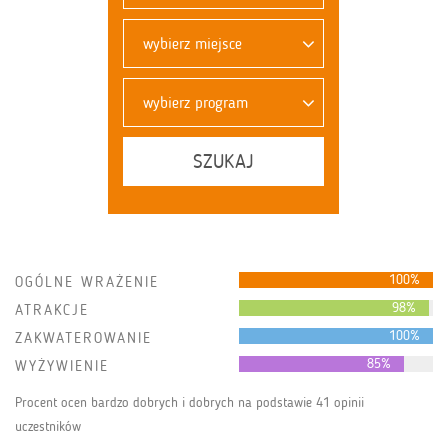
wybierz miejsce
wybierz program
SZUKAJ
100%
OGÓLNE WRAŻENIE
98%
ATRAKCJE
100%
ZAKWATEROWANIE
85%
WYŻYWIENIE
Procent ocen bardzo dobrych i dobrych na podstawie 41 opinii
uczestników