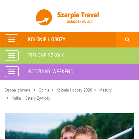
KOLONIE I OBOZY
Rozwiń
nawigację
ZIELONE SZKOŁY
Rozwiń
nawigację
RODZINNY WEEKEND
Rozwiń
nawigację
Strona główna
Opinie
Kolonie i obozy 2020
Mazury
Kulka - Cztery Żywioły