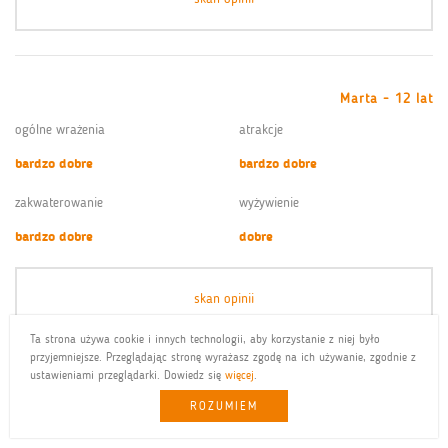
Marta - 12 lat
ogólne wrażenia
atrakcje
bardzo dobre
bardzo dobre
zakwaterowanie
wyżywienie
bardzo dobre
dobre
skan opinii
Ta strona używa cookie i innych technologii, aby korzystanie z niej było
przyjemniejsze. Przeglądając stronę wyrażasz zgodę na ich używanie, zgodnie z
ustawieniami przeglądarki. Dowiedz się
więcej
.
Karolina - 14 lat
ROZUMIEM
ogólne wrażenia
atrakcje