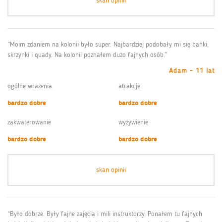
skan opinii
“Moim zdaniem na kolonii było super. Najbardziej podobały mi się bańki,
skrzynki i quady. Na kolonii poznałem dużo fajnych osób.”
Adam - 11 lat
ogólne wrażenia
atrakcje
bardzo dobre
bardzo dobre
zakwaterowanie
wyżywienie
bardzo dobre
bardzo dobre
skan opinii
“Było dobrze. Były fajne zajęcia i mili instruktorzy. Ponałem tu fajnych