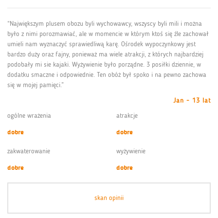
“Największym plusem obozu byli wychowawcy, wszyscy byli mili i można
było z nimi porozmawiać, ale w momencie w którym ktoś się źle zachował
umieli nam wyznaczyć sprawiedliwą karę. Ośrodek wypoczynkowy jest
bardzo duży oraz fajny, ponieważ ma wiele atrakcji, z których najbardziej
podobały mi sie kajaki. Wyżywienie było porządne. 3 posiłki dziennie, w
dodatku smaczne i odpowiednie. Ten obóż był spoko i na pewno zachowa
się w mojej pamięci.”
Jan - 13 lat
ogólne wrażenia
atrakcje
dobre
dobre
zakwaterowanie
wyżywienie
dobre
dobre
skan opinii