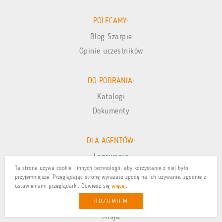
POLECAMY:
Blog Szarpie
Opinie uczestników
DO POBRANIA:
Katalogi
Dokumenty
DLA AGENTÓW:
Logowanie
Ta strona używa cookie i innych technologii, aby korzystanie z niej było
przyjemniejsze. Przeglądając stronę wyrażasz zgodę na ich używanie, zgodnie z
O FIRMIE:
ustawieniami przeglądarki. Dowiedz się
więcej
.
Dlaczego z nami
ROZUMIEM
Misja