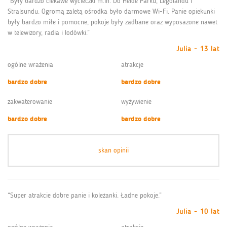
“Były bardzo ciekawe wycieczki m.in. Do Heide Parku, Legolandu i
Stralsundu. Ogromą zaletą ośrodka było darmowe Wi-Fi. Panie opiekunki
były bardzo miłe i pomocne, pokoje były zadbane oraz wyposażone nawet
w telewizory, radia i lodówki.”
Julia - 13 lat
ogólne wrażenia
atrakcje
bardzo dobre
bardzo dobre
zakwaterowanie
wyżywienie
bardzo dobre
bardzo dobre
skan opinii
“Super atrakcie dobre panie i koleżanki. Ładne pokoje.”
Julia - 10 lat