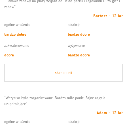
“Ciekawe zabawy na plaży Wyjazd do Heide-parku i Legolandu Duzo gier i
zabaw”
Bartosz - 12 lat
ogólne wrażenia
atrakcje
bardzo dobre
bardzo dobre
zakwaterowanie
wyżywienie
dobre
bardzo dobre
skan opinii
“Wszystko było zorganizowane. Bardzo miłe panię. Fajne zajęcia
uzupełniające”
Adam - 12 lat
ogólne wrażenia
atrakcje