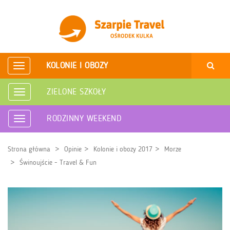
KOLONIE I OBOZY
Rozwiń
nawigację
ZIELONE SZKOŁY
Rozwiń
nawigację
RODZINNY WEEKEND
Rozwiń
nawigację
Strona główna
Opinie
Kolonie i obozy 2017
Morze
Świnoujście - Travel & Fun