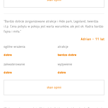
“Bardzo dobrze zorganizowane atrakcje i Hide park, Legoland, twierdza
i.t.p. Cena pobytu w pokoju jest warta warunków, ale jest ok. Kadra bardzo
fajna i miła.”
Adrian - 11 lat
ogólne wrażenia
atrakcje
dobre
bardzo dobre
zakwaterowanie
wyżywienie
dobre
dobre
skan opinii