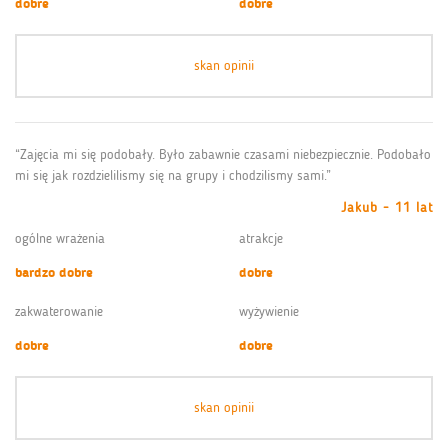
dobre
dobre
skan opinii
“Zajęcia mi się podobały. Było zabawnie czasami niebezpiecznie. Podobało
mi się jak rozdzielilismy się na grupy i chodzilismy sami.”
Jakub - 11 lat
ogólne wrażenia
atrakcje
bardzo dobre
dobre
zakwaterowanie
wyżywienie
dobre
dobre
skan opinii