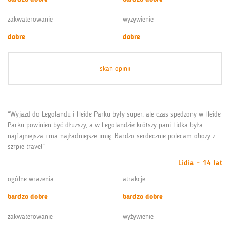
zakwaterowanie
wyżywienie
dobre
dobre
skan opinii
“Wyjazd do Legolandu i Heide Parku były super, ale czas spędzony w Heide
Parku powinien być dłuższy, a w Legolandzie krótszy pani Lidka była
najfajniejsza i ma najładniejsze imię. Bardzo serdecznie polecam obozy z
szrpie travel”
Lidia - 14 lat
ogólne wrażenia
atrakcje
bardzo dobre
bardzo dobre
zakwaterowanie
wyżywienie