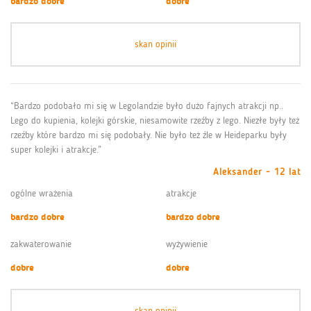
bardzo dobre
dobre
skan opinii
“Bardzo podobało mi się w Legolandzie było dużo fajnych atrakcji np..
Lego do kupienia, kolejki górskie, niesamowite rzeźby z lego. Niezłe były też
rzeźby które bardzo mi się podobały. Nie było też źle w Heideparku były
super kolejki i atrakcje.”
Aleksander - 12 lat
ogólne wrażenia
atrakcje
bardzo dobre
bardzo dobre
zakwaterowanie
wyżywienie
dobre
dobre
skan opinii