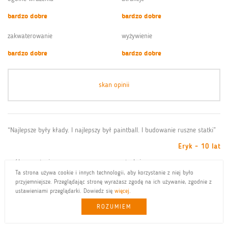
bardzo dobre
bardzo dobre
zakwaterowanie
wyżywienie
bardzo dobre
bardzo dobre
skan opinii
“Najlepsze były kłady. I najlepszy był paintball. I budowanie ruszne statki”
Eryk - 10 lat
ogólne wrażenia
atrakcje
Ta strona używa cookie i innych technologii, aby korzystanie z niej było
bardzo dobre
bardzo dobre
przyjemniejsze. Przeglądając stronę wyrażasz zgodę na ich używanie, zgodnie z
ustawieniami przeglądarki. Dowiedz się
więcej
.
zakwaterowanie
wyżywienie
ROZUMIEM
dobre
bardzo dobre