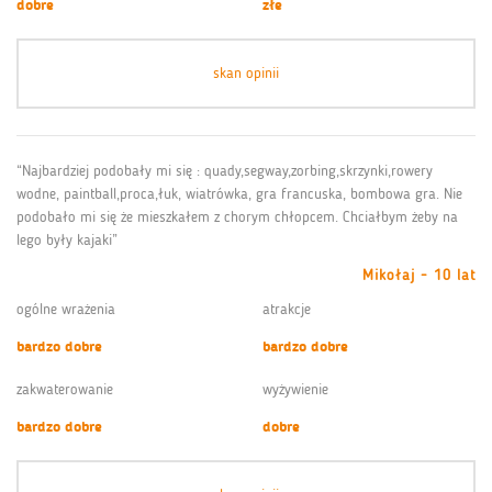
dobre
złe
skan opinii
“Najbardziej podobały mi się : quady,segway,zorbing,skrzynki,rowery
wodne, paintball,proca,łuk, wiatrówka, gra francuska, bombowa gra. Nie
podobało mi się że mieszkałem z chorym chłopcem. Chciałbym żeby na
lego były kajaki”
Mikołaj - 10 lat
ogólne wrażenia
atrakcje
bardzo dobre
bardzo dobre
zakwaterowanie
wyżywienie
bardzo dobre
dobre