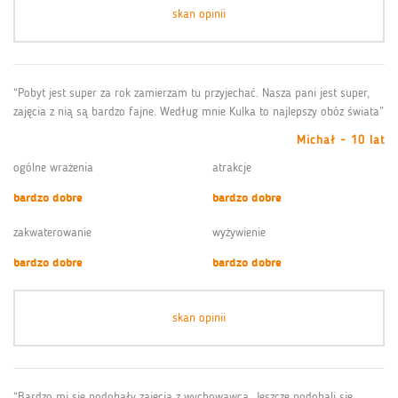
skan opinii
“Pobyt jest super za rok zamierzam tu przyjechać. Nasza pani jest super,
zajęcia z nią są bardzo fajne. Według mnie Kulka to najlepszy obóz świata”
Michał - 10 lat
ogólne wrażenia
atrakcje
bardzo dobre
bardzo dobre
zakwaterowanie
wyżywienie
bardzo dobre
bardzo dobre
skan opinii
“Bardzo mi się podobały zajęcia z wychowawcą. Jeszcze podobali się