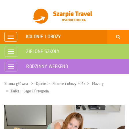
KOLONIE I OBOZY
Rozwiń
nawigację
ZIELONE SZKOŁY
Rozwiń
nawigację
RODZINNY WEEKEND
Rozwiń
nawigację
Strona główna
Opinie
Kolonie i obozy 2017
Mazury
Kulka - Lego i Przygoda