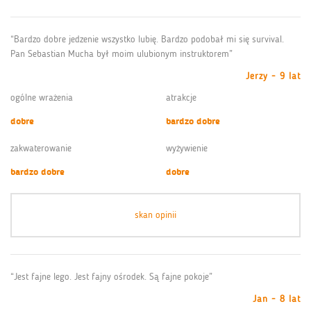
“Bardzo dobre jedzenie wszystko lubię. Bardzo podobał mi się survival.
Pan Sebastian Mucha był moim ulubionym instruktorem”
Jerzy - 9 lat
ogólne wrażenia
atrakcje
dobre
bardzo dobre
zakwaterowanie
wyżywienie
bardzo dobre
dobre
skan opinii
“Jest fajne lego. Jest fajny ośrodek. Są fajne pokoje”
Jan - 8 lat