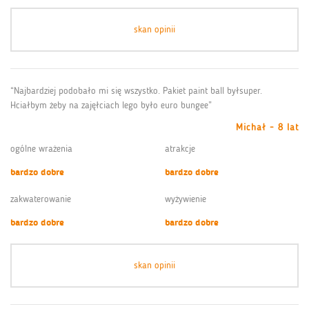
skan opinii
“Najbardziej podobało mi się wszystko. Pakiet paint ball byłsuper.
Hciałbym żeby na zajęłciach lego było euro bungee”
Michał - 8 lat
ogólne wrażenia
atrakcje
bardzo dobre
bardzo dobre
zakwaterowanie
wyżywienie
bardzo dobre
bardzo dobre
skan opinii