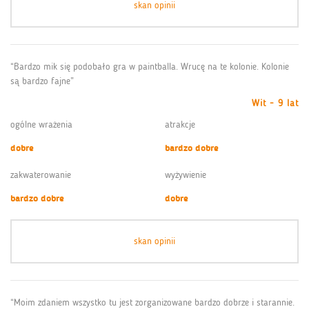
skan opinii
“Bardzo mik się podobało gra w paintballa. Wrucę na te kolonie. Kolonie
są bardzo fajne”
Wit - 9 lat
ogólne wrażenia
atrakcje
dobre
bardzo dobre
zakwaterowanie
wyżywienie
bardzo dobre
dobre
skan opinii
“Moim zdaniem wszystko tu jest zorganizowane bardzo dobrze i starannie.