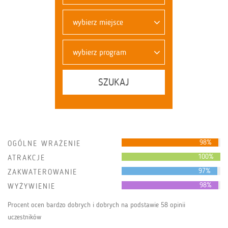
wybierz miejsce
wybierz program
SZUKAJ
98%
OGÓLNE WRAŻENIE
100%
ATRAKCJE
97%
ZAKWATEROWANIE
98%
WYŻYWIENIE
Procent ocen bardzo dobrych i dobrych na podstawie 58 opinii
uczestników