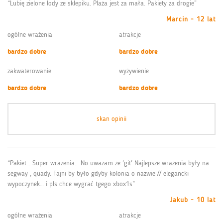
“Lubię zielone lody ze sklepiku. Plaża jest za mała. Pakiety za drogie”
Marcin - 12 lat
ogólne wrażenia
atrakcje
bardzo dobre
bardzo dobre
zakwaterowanie
wyżywienie
bardzo dobre
bardzo dobre
skan opinii
“Pakiet… Super wrażenia… No uważam że 'git' Najlepsze wrażenia były na
segway , quady. Fajni by było gdyby kolonia o nazwie // elegancki
wypoczynek… i pls chce wygrać tgego xbox1s”
Jakub - 10 lat
ogólne wrażenia
atrakcje