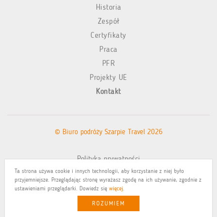
Historia
Zespół
Certyfikaty
Praca
PFR
Projekty UE
Kontakt
© Biuro podróży Szarpie Travel 2026
Polityka prywatności
Ta strona używa cookie i innych technologii, aby korzystanie z niej było
Mapa witryny
przyjemniejsze. Przeglądając stronę wyrażasz zgodę na ich używanie, zgodnie z
ustawieniami przeglądarki. Dowiedz się
więcej
.
ROZUMIEM
Realizacja: