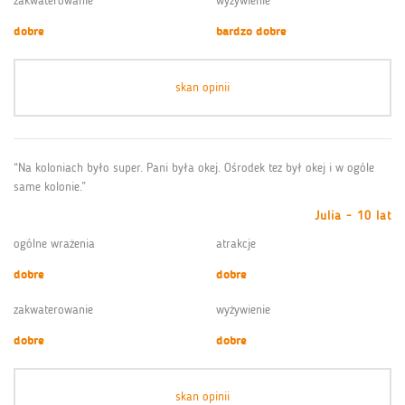
zakwaterowanie
wyżywienie
dobre
bardzo dobre
skan opinii
“Na koloniach było super. Pani była okej. Ośrodek tez był okej i w ogóle
same kolonie.”
Julia - 10 lat
ogólne wrażenia
atrakcje
dobre
dobre
zakwaterowanie
wyżywienie
dobre
dobre
skan opinii