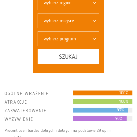
wybierz region
wybierz miejsce
wybierz program
SZUKAJ
100%
OGÓLNE WRAŻENIE
100%
ATRAKCJE
93%
ZAKWATEROWANIE
90%
WYŻYWIENIE
Procent ocen bardzo dobrych i dobrych na podstawie 29 opinii