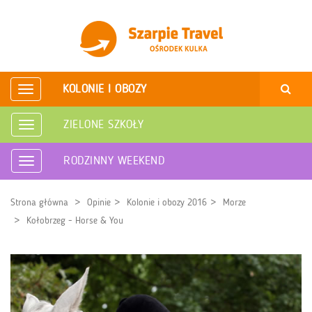
KOLONIE I OBOZY
Rozwiń
nawigację
ZIELONE SZKOŁY
Rozwiń
nawigację
RODZINNY WEEKEND
Rozwiń
nawigację
Strona główna
Opinie
Kolonie i obozy 2016
Morze
Kołobrzeg - Horse & You