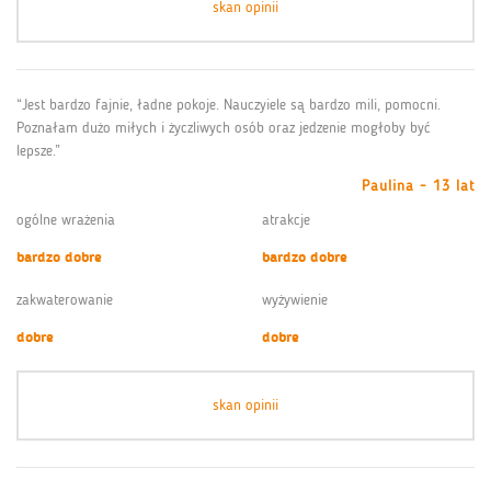
skan opinii
“Jest bardzo fajnie, ładne pokoje. Nauczyiele są bardzo mili, pomocni.
Poznałam dużo miłych i życzliwych osób oraz jedzenie mogłoby być
lepsze.”
Paulina - 13 lat
ogólne wrażenia
atrakcje
bardzo dobre
bardzo dobre
zakwaterowanie
wyżywienie
dobre
dobre
skan opinii