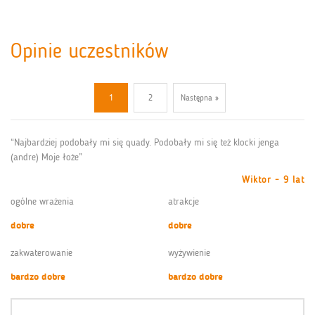
Opinie uczestników
1
2
Następna »
“Najbardziej podobały mi się quady. Podobały mi się też klocki jenga
(andre) Moje łoże”
Wiktor - 9 lat
ogólne wrażenia
atrakcje
dobre
dobre
zakwaterowanie
wyżywienie
bardzo dobre
bardzo dobre