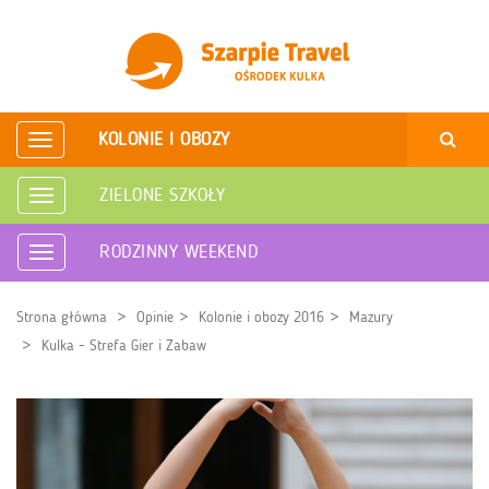
KOLONIE I OBOZY
Rozwiń
nawigację
ZIELONE SZKOŁY
Rozwiń
nawigację
RODZINNY WEEKEND
Rozwiń
nawigację
Strona główna
Opinie
Kolonie i obozy 2016
Mazury
Kulka - Strefa Gier i Zabaw