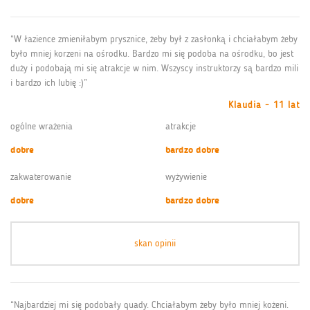
“W łazience zmieniłabym prysznice, żeby był z zasłonką i chciałabym żeby
było mniej korzeni na ośrodku. Bardzo mi się podoba na ośrodku, bo jest
duży i podobają mi się atrakcje w nim. Wszyscy instruktorzy są bardzo mili
i bardzo ich lubię :)”
Klaudia - 11 lat
ogólne wrażenia
atrakcje
dobre
bardzo dobre
zakwaterowanie
wyżywienie
dobre
bardzo dobre
skan opinii
“Najbardziej mi się podobały quady. Chciałabym żeby było mniej kożeni.