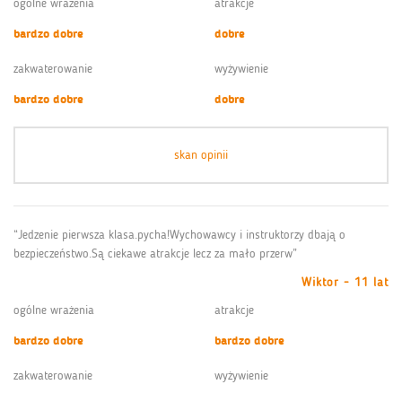
ogólne wrażenia
atrakcje
bardzo dobre
dobre
zakwaterowanie
wyżywienie
bardzo dobre
dobre
skan opinii
“Jedzenie pierwsza klasa.pycha!Wychowawcy i instruktorzy dbają o
bezpieczeństwo.Są ciekawe atrakcje lecz za mało przerw”
Wiktor - 11 lat
ogólne wrażenia
atrakcje
bardzo dobre
bardzo dobre
zakwaterowanie
wyżywienie