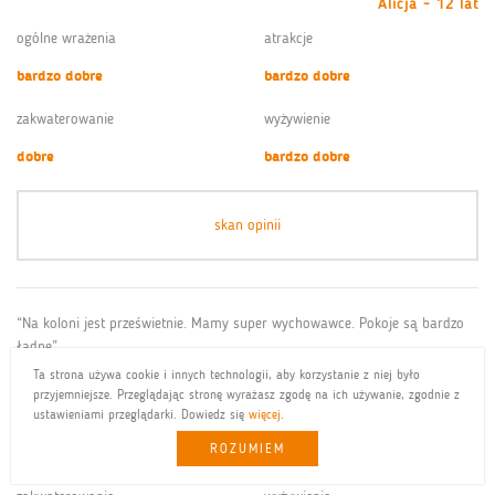
Alicja - 12 lat
ogólne wrażenia
atrakcje
bardzo dobre
bardzo dobre
zakwaterowanie
wyżywienie
dobre
bardzo dobre
skan opinii
“Na koloni jest prześwietnie. Mamy super wychowawce. Pokoje są bardzo
ładne”
Ta strona używa cookie i innych technologii, aby korzystanie z niej było
Zuzanna - 11 lat
przyjemniejsze. Przeglądając stronę wyrażasz zgodę na ich używanie, zgodnie z
ogólne wrażenia
atrakcje
ustawieniami przeglądarki. Dowiedz się
więcej
.
ROZUMIEM
bardzo dobre
bardzo dobre