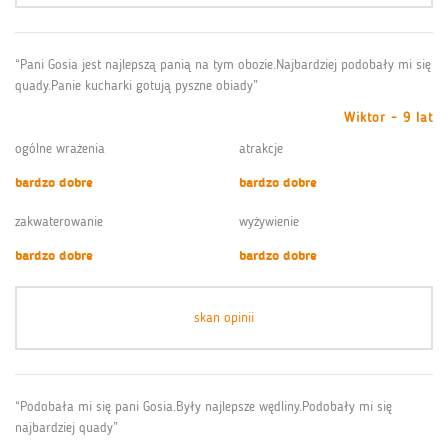
“Pani Gosia jest najlepszą panią na tym obozie.Najbardziej podobały mi się
quady.Panie kucharki gotują pyszne obiady”
Wiktor - 9 lat
ogólne wrażenia
atrakcje
bardzo dobre
bardzo dobre
zakwaterowanie
wyżywienie
bardzo dobre
bardzo dobre
skan opinii
“Podobała mi się pani Gosia.Były najlepsze wędliny.Podobały mi się
najbardziej quady”