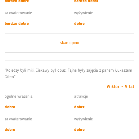
bardzo dobre
bardzo dobre
zakwaterowanie
wyżywienie
bardzo dobre
dobre
skan opinii
“Koledzy byli mili. Ciekawy był obuz. Fajne były zajęcia z panem Łukaszem
Gilem”
Wiktor - 9 lat
ogólne wrażenia
atrakcje
dobre
dobre
zakwaterowanie
wyżywienie
dobre
dobre