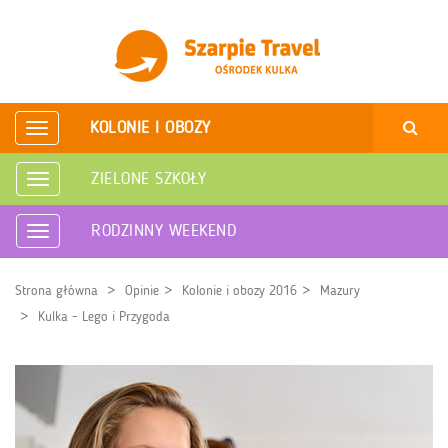
KOLONIE I OBOZY
Rozwiń
nawigację
ZIELONE SZKOŁY
Rozwiń
nawigację
RODZINNY WEEKEND
Rozwiń
nawigację
Strona główna
Opinie
Kolonie i obozy 2016
Mazury
Kulka - Lego i Przygoda