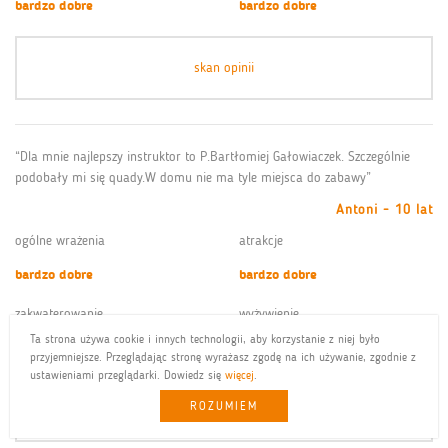
bardzo dobre
bardzo dobre
skan opinii
“Dla mnie najlepszy instruktor to P.Bartłomiej Gałowiaczek. Szczególnie
podobały mi się quady.W domu nie ma tyle miejsca do zabawy”
Antoni - 10 lat
ogólne wrażenia
atrakcje
bardzo dobre
bardzo dobre
zakwaterowanie
wyżywienie
Ta strona używa cookie i innych technologii, aby korzystanie z niej było
bardzo dobre
dobre
przyjemniejsze. Przeglądając stronę wyrażasz zgodę na ich używanie, zgodnie z
ustawieniami przeglądarki. Dowiedz się
więcej
.
ROZUMIEM
skan opinii