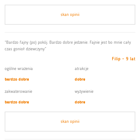
skan opinii
“Bardzo fajny (po) pokój. Bardzo dobre jedzenie. Fajnie jest bo mnie cały
czas gonioł dziewczyny”
Filip - 9 lat
ogólne wrażenia
atrakcje
bardzo dobre
dobre
zakwaterowanie
wyżywienie
bardzo dobre
dobre
skan opinii