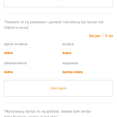
“Podobało mi się plażowanie i paintball. Instruktorzy byli bardzo mili.
Chętnie tu wrucę”
Kacper - 9 lat
ogólne wrażenia
atrakcje
dobre
dobre
zakwaterowanie
wyżywienie
dobre
bardzo dobre
skan opinii
“Wychowawcy bardzo mi się podobali. Jedzenie było bardzo
dobre.Najlepsza atrakcja to był xbox”