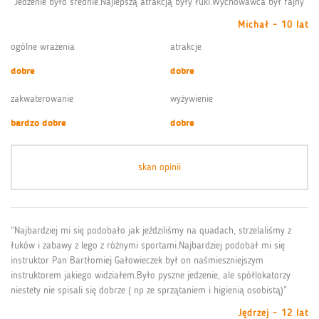
“Jedzenie było średnie.Najlepszą atrakcją były łuki.Wychowawca był fajny”
Michał - 10 lat
ogólne wrażenia
atrakcje
dobre
dobre
zakwaterowanie
wyżywienie
bardzo dobre
dobre
skan opinii
“Najbardziej mi się podobało jak jeździliśmy na quadach, strzelaliśmy z
łuków i zabawy z lego z różnymi sportami.Najbardziej podobał mi się
instruktor Pan Bartłomiej Gałowieczek był on naśmieszniejszym
instruktorem jakiego widziałem.Było pyszne jedzenie, ale spółlokatorzy
niestety nie spisali się dobrze ( np ze sprzątaniem i higienią osobistą)”
Jędrzej - 12 lat