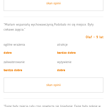
skan opinii
“Miałam wspaniałą wychowawczynią.Podobalo mi się miejsce. Były
ciekawe zajęcia.”
Olaf - 9 lat
ogólne wrażenia
atrakcje
dobre
bardzo dobre
zakwaterowanie
wyżywienie
bardzo dobre
dobre
skan opinii
“Fajne były zajęcia.cały czas powtarza się śniadanie. Fajne były pokoje w