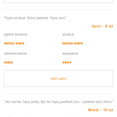
“Fajne atrakcje. Dobre jedzenie. Fajna pani”
Karol - 8 lat
ogólne wrażenia
atrakcje
bardzo dobre
bardzo dobre
zakwaterowanie
wyżywienie
dobre
dobre
skan opinii
“Jest bardzo fajny pokój. Był też fajny paintball plus. I jedzenie było dobre”
Witold - 10 lat