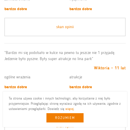
bardzo dobre
bardzo dobre
skan opinii
“Bardzo mi się podobało w kulce na pewno tu jeszcze nie 1 przyjadę.
Jedzenie było pyszne. Były super atrakcje no lina park”
Wiktoria - 11 lat
ogólne wrażenia
atrakcje
bardzo dobre
bardzo dobre
zakwaterowanie
wyżywienie
Ta strona używa cookie i innych technologii, aby korzystanie z niej było
przyjemniejsze. Przeglądając stronę wyrażasz zgodę na ich używanie, zgodnie z
bardzo dobre
bardzo dobre
ustawieniami przeglądarki. Dowiedz się
więcej
.
ROZUMIEM
skan opinii