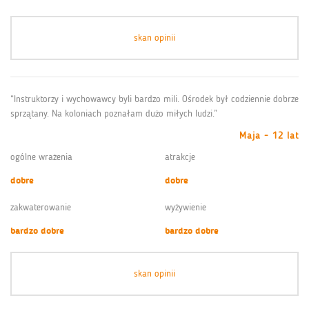
skan opinii
“Instruktorzy i wychowawcy byli bardzo mili. Ośrodek był codziennie dobrze
sprzątany. Na koloniach poznałam dużo miłych ludzi.”
Maja - 12 lat
ogólne wrażenia
atrakcje
dobre
dobre
zakwaterowanie
wyżywienie
bardzo dobre
bardzo dobre
skan opinii