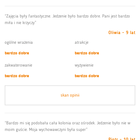
“Zajęcia były fantastyczne. Jedzenie było bardzo dobre. Pani jest bardzo
miła i nie krzyczy”
Oliwia - 9 lat
ogólne wrażenia
atrakcje
bardzo dobre
bardzo dobre
zakwaterowanie
wyżywienie
bardzo dobre
bardzo dobre
skan opinii
“Bardzo mi się podobała cała kolonia oraz ośrodek. Jedzenie było nie w
moim guście. Moja wychowawczyni była super”
Piotr - 10 lat