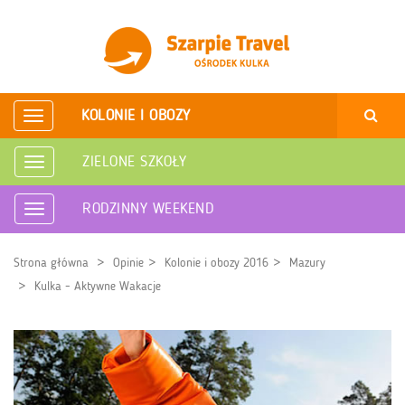
KOLONIE I OBOZY
Rozwiń
nawigację
ZIELONE SZKOŁY
Rozwiń
nawigację
RODZINNY WEEKEND
Rozwiń
nawigację
Strona główna
Opinie
Kolonie i obozy 2016
Mazury
Kulka - Aktywne Wakacje