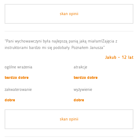
skan opinii
“Pani wychowawczyni była najlepszą panią jaką miałam!Zajęcia z
instruktorami bardzo mi się podobały. Poznałem Janusza”
Jakub - 12 lat
ogólne wrażenia
atrakcje
bardzo dobre
bardzo dobre
zakwaterowanie
wyżywienie
dobre
dobre
skan opinii