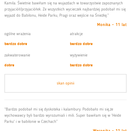
Kamila. Świetnie bawiłam się na wujazdach w towarzystwie zapoznanych
przyjaciół/przyjaciółek. Ze wszystkich wycieczek najbardziej podobał mi się
wyjazd do Babilonu, Heide Parku, Pragi oraz wejście na Śnieżkę.”
Monika - 11 lat
ogólne wrażenia
atrakcje
bardzo dobre
bardzo dobre
zakwaterowanie
wyżywienie
dobre
bardzo dobre
skan opinii
“Bardzo podobał mi się dyskoteka i kalambury. Podobało mi się,że
wychowawcy byli bardzo wyrozumiali i mili. Super bawiłam się w 'Heide
Parku' i w babilonie w Czechach”
Weronika - 11 lat