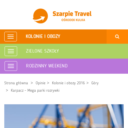
KOLONIE I OBOZY
Rozwiń
nawigację
ZIELONE SZKOŁY
Rozwiń
nawigację
RODZINNY WEEKEND
Rozwiń
nawigację
Strona główna
Opinie
Kolonie i obozy 2016
Góry
Karpacz - Mega parki rozrywki