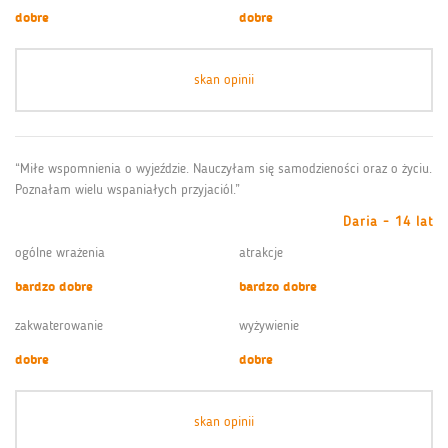
dobre
dobre
skan opinii
“Miłe wspomnienia o wyjeździe. Nauczyłam się samodzieności oraz o życiu.
Poznałam wielu wspaniałych przyjaciól.”
Daria - 14 lat
ogólne wrażenia
atrakcje
bardzo dobre
bardzo dobre
zakwaterowanie
wyżywienie
dobre
dobre
skan opinii