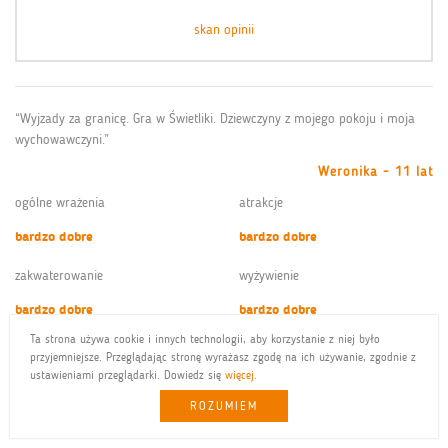
skan opinii
“Wyjzady za granicę. Gra w Świetliki. Dziewczyny z mojego pokoju i moja
wychowawczyni.”
Weronika - 11 lat
ogólne wrażenia
atrakcje
bardzo dobre
bardzo dobre
zakwaterowanie
wyżywienie
bardzo dobre
bardzo dobre
Ta strona używa cookie i innych technologii, aby korzystanie z niej było
przyjemniejsze. Przeglądając stronę wyrażasz zgodę na ich używanie, zgodnie z
skan opinii
ustawieniami przeglądarki. Dowiedz się
więcej
.
ROZUMIEM