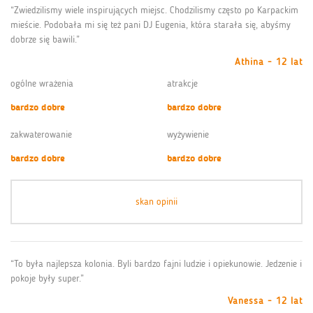
“Zwiedzilismy wiele inspirujących miejsc. Chodzilismy często po Karpackim
mieście. Podobała mi się też pani DJ Eugenia, która starała się, abyśmy
dobrze się bawili.”
Athina - 12 lat
ogólne wrażenia
atrakcje
bardzo dobre
bardzo dobre
zakwaterowanie
wyżywienie
bardzo dobre
bardzo dobre
skan opinii
“To była najlepsza kolonia. Byli bardzo fajni ludzie i opiekunowie. Jedzenie i
pokoje były super.”
Vanessa - 12 lat