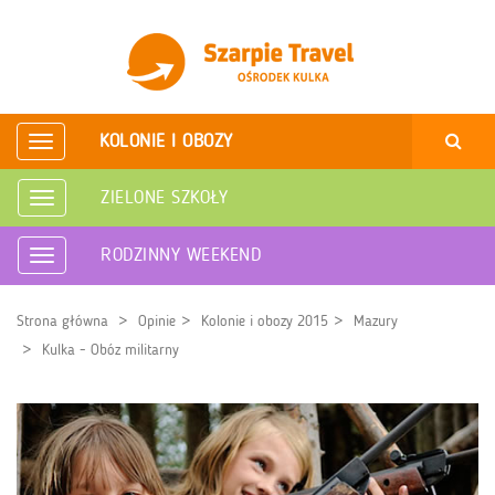
KOLONIE I OBOZY
Rozwiń
nawigację
ZIELONE SZKOŁY
Rozwiń
nawigację
RODZINNY WEEKEND
Rozwiń
nawigację
Strona główna
Opinie
Kolonie i obozy 2015
Mazury
Kulka - Obóz militarny