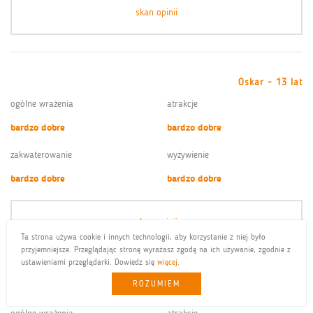
skan opinii
Oskar - 13 lat
ogólne wrażenia
atrakcje
bardzo dobre
bardzo dobre
zakwaterowanie
wyżywienie
bardzo dobre
bardzo dobre
skan opinii
Ta strona używa cookie i innych technologii, aby korzystanie z niej było
przyjemniejsze. Przeglądając stronę wyrażasz zgodę na ich używanie, zgodnie z
ustawieniami przeglądarki. Dowiedz się
więcej
.
ROZUMIEM
Norbert - 13 lat